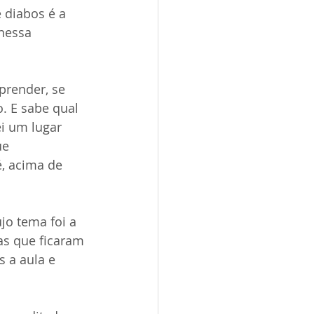
 diabos é a 
nessa 
prender, se 
. E sabe qual 
i um lugar 
e 
, acima de 
jo tema foi a 
as que ficaram 
 a aula e 