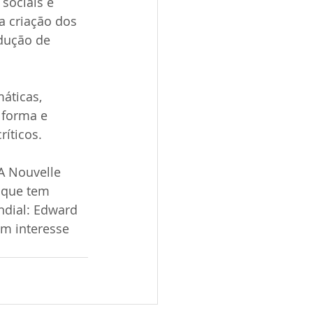
sociais e 
 criação dos 
dução de 
áticas, 
 forma e 
íticos.
A Nouvelle 
 que tem 
dial: Edward 
em interesse 