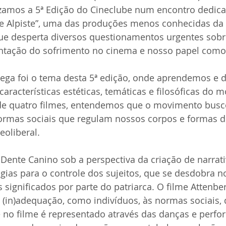
lizamos a 5ª Edição do Cineclube num encontro dedic
 Alpiste”, uma das produções menos conhecidas da 
e desperta diversos questionamentos urgentes sobre
sentação do sofrimento no cinema e nosso papel como
ega foi o tema desta 5ª edição, onde aprendemos e 
características estéticas, temáticas e filosóficas do 
 de quatro filmes, entendemos que o movimento busc
normas sociais que regulam nossos corpos e formas d
eoliberal.
Dente Canino sob a perspectiva da criação de narrati
ias para o controle dos sujeitos, que se desdobra no
 significados por parte do patriarca. O filme Attenber
 (in)adequação, como indivíduos, às normas sociais, 
e no filme é representado através das danças e perf