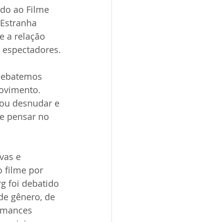
ado ao Filme 
Estranha 
 a relação 
 espectadores.
debatemos 
movimento. 
ou desnudar e 
e pensar no 
vas e 
 filme por 
g foi debatido 
de gênero, de 
ormances 