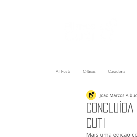
All Posts
Críticas
Curadoria
João Marcos Albu
Concluída 
Cuti
Mais uma edição co