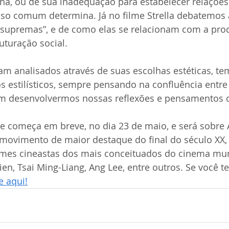
ina, ou de sua inadequação para estabelecer relações 
so comum determina. Já no filme Strella debatemos a
 supremas”, e de como elas se relacionam com a pro
uturação social.
am analisados através de suas escolhas estéticas, tem
os estilísticos, sempre pensando na confluência entre
m desenvolvermos nossas reflexões e pensamentos cr
e começa em breve, no dia 23 de maio, e será sobre 
movimento de maior destaque do final do século XX,
mes cineastas dos mais conceituados do cinema mun
en, Tsai Ming-Liang, Ang Lee, entre outros. Se você t
e aqui!