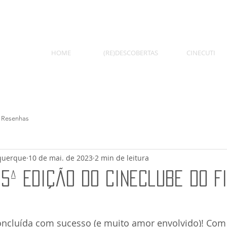
HOME
(RE)DESCOBERTAS
CINECUTI
Resenhas
querque
10 de mai. de 2023
2 min de leitura
5ª Edição do Cineclube do F
ncluída com sucesso (e muito amor envolvido)! Com