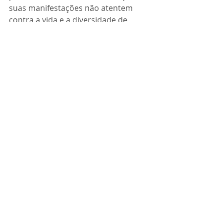
suas manifestações não atentem 
contra a vida e a diversidade de 
formas de existência.
Se você quer fazer parte do 
cineclube, agora é a hora!
As inscrições para a 5ª edição estão 
abertas até o dia 17 de abril de 2023, 
ou até esgotarem as 80 vagas. 
Detalhe: no momento em que 
estamos lançando este cineclube, 30 
vagas já estão preenchidas, devido a 
compra antecipada de alguns 
participantes. Portanto, é melhor 
garantir sua vaga o quanto antes!
->Para se inscrever
,
 clique aqui!
Curadoria