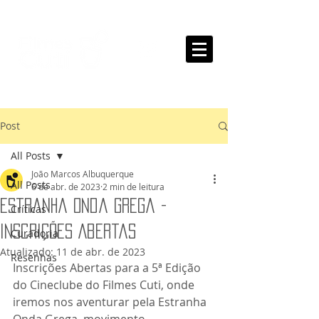
Post
All Posts
João Marcos Albuquerque
All Posts
6 de abr. de 2023
2 min de leitura
Estranha Onda Grega -
Críticas
Inscrições Abertas
Curadoria
Atualizado:
11 de abr. de 2023
Resenhas
Inscrições Abertas para a 5ª Edição 
do Cineclube do Filmes Cuti, onde 
iremos nos aventurar pela Estranha 