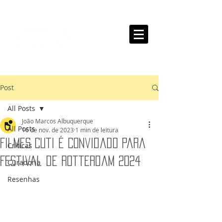
Post
All Posts
João Marcos Albuquerque
All Posts
16 de nov. de 2023
1 min de leitura
Filmes Cuti é Convidado para
Críticas
Festival de Rotterdam 2024
Curadoria
Resenhas