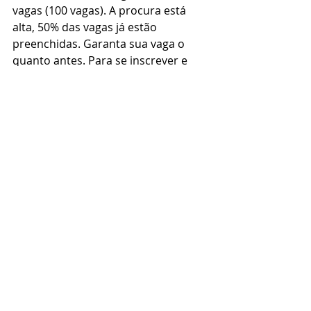
vagas (100 vagas). A procura está 
alta, 50% das vagas já estão 
preenchidas. Garanta sua vaga o 
quanto antes. Para se inscrever e 
saber mais sobre o cineclube,
 clique 
aqui.
Posts recentes
Ver tudo