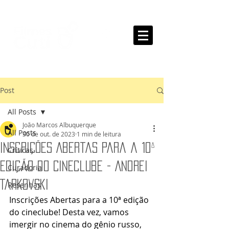
Post
All Posts
João Marcos Albuquerque
All Posts
30 de out. de 2023
1 min de leitura
Inscrições Abertas para a 10ª
Críticas
Edição do Cineclube - Andrei
Curadoria
Tarkovski
Resenhas
Inscrições Abertas para a 10ª edição 
do cineclube! Desta vez, vamos 
imergir no cinema do gênio russo, 