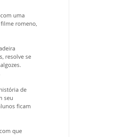
u com uma 
 filme romeno, 
adeira 
, resolve se 
algozes. 
.
istória de 
m seu 
alunos ficam 
 com que 