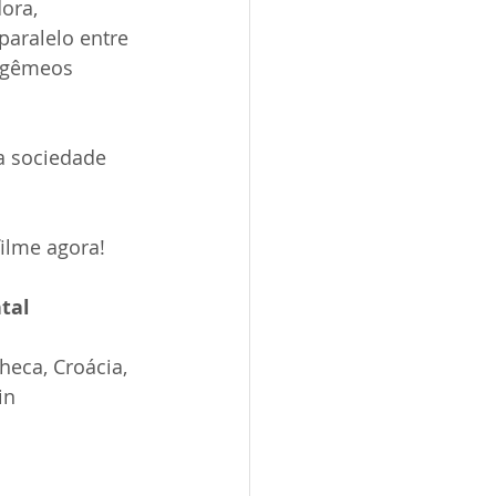
ora, 
paralelo entre 
s gêmeos 
a sociedade 
filme agora!
tal
eca, Croácia, 
in