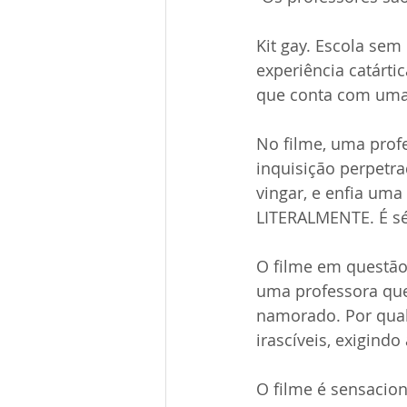
Kit gay. Escola se
experiência catárti
que conta com uma 
No filme, uma prof
inquisição perpetra
vingar, e enfia um
LITERALMENTE. É sér
O filme em questão
uma professora que
namorado. Por qualq
irascíveis, exigind
O filme é sensacion