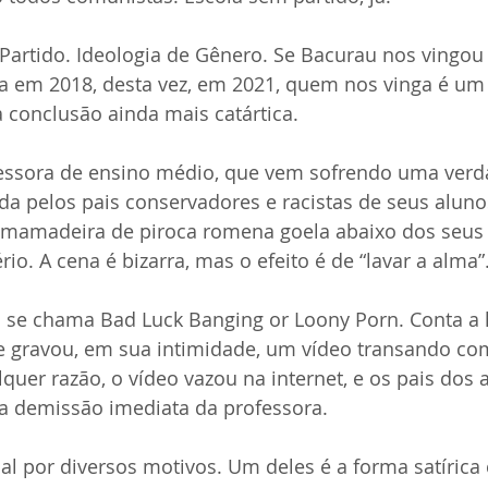
m Partido. Ideologia de Gênero. Se Bacurau nos vingo
ca em 2018, desta vez, em 2021, quem nos vinga é um
conclusão ainda mais catártica.
essora de ensino médio, que vem sofrendo uma verd
da pelos pais conservadores e racistas de seus alunos
a mamadeira de piroca romena goela abaixo dos seus 
io. A cena é bizarra, mas o efeito é de “lavar a alma”
 se chama Bad Luck Banging or Loony Porn. Conta a h
 gravou, em sua intimidade, um vídeo transando co
uer razão, o vídeo vazou na internet, e os pais dos 
o a demissão imediata da professora.
al por diversos motivos. Um deles é a forma satírica