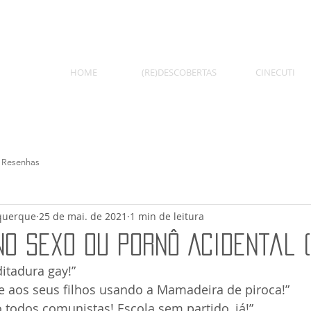
HOME
(RE)DESCOBERTAS
CINECUTI
Resenhas
querque
25 de mai. de 2021
1 min de leitura
o Sexo ou Pornô Acidental (
ditadura gay!”
te aos seus filhos usando a Mamadeira de piroca!”
 todos comunistas! Escola sem partido, já!”