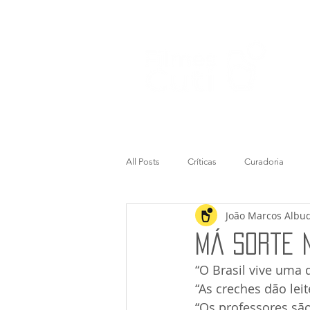
All Posts
Críticas
Curadoria
João Marcos Albu
Má Sorte n
“O Brasil vive uma 
“As creches dão lei
“Os professores são