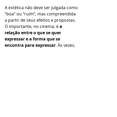
A estética não deve ser julgada como 
“boa” ou “ruim”, mas compreendida 
a partir de seus efeitos e propostas. 
O importante, no cinema, é 
a 
relação entre o que se quer 
expressar e a forma que se 
encontra para expressar
. Às vezes, 
uma câmera de celular pode ser a 
escolha mais potente. Porque 
cinema não é sobre alcançar uma 
imagem considerada perfeita em 
termos de “padrão de qualidade”: é 
sobre criar imagens que nos 
atravessam. É preciso acabar de vez 
com a associação capitalista entre 
alta tecnologia e arte, entre estética 
e julgamento de valor normativo.