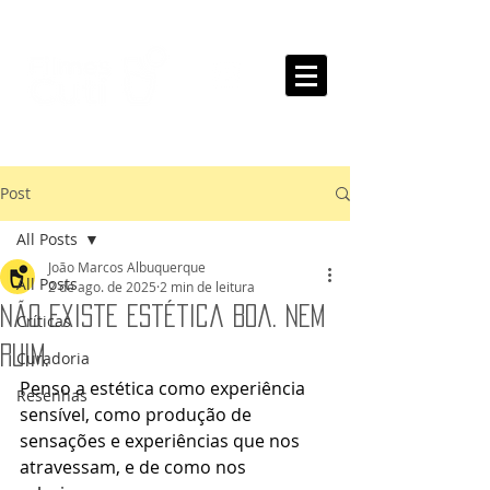
Post
All Posts
João Marcos Albuquerque
All Posts
2 de ago. de 2025
2 min de leitura
Não Existe Estética Boa. Nem
Críticas
Ruim.
Curadoria
Penso a estética como experiência 
Resenhas
sensível, como produção de 
sensações e experiências que nos 
atravessam, e de como nos 