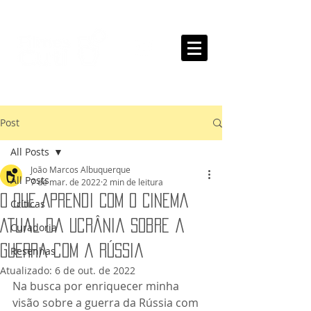
Post
All Posts
João Marcos Albuquerque
All Posts
7 de mar. de 2022
2 min de leitura
O Que Aprendi Com o Cinema
Críticas
Atual da Ucrânia Sobre a
Curadoria
Guerra com a Rússia
Resenhas
Atualizado:
6 de out. de 2022
Na busca por enriquecer minha 
visão sobre a guerra da Rússia com 