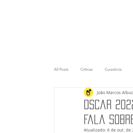
All Posts
Críticas
Curadoria
João Marcos Albu
Oscar 202
Fala Sobr
Atualizado:
6 de out. de