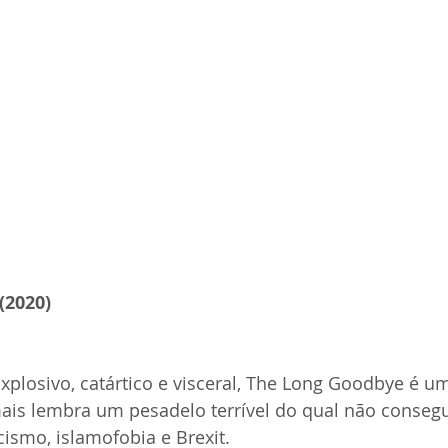
(2020)
 Explosivo, catártico e visceral, The Long Goodbye é u
mais lembra um pesadelo terrível do qual não conseg
cismo, islamofobia e Brexit.