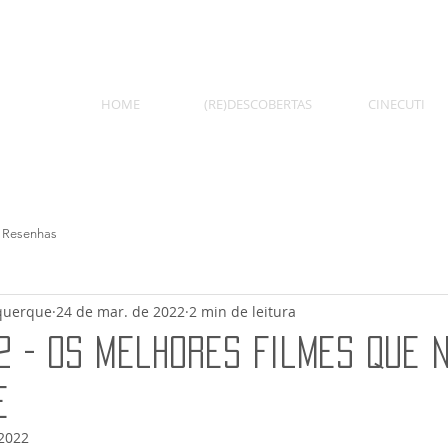
HOME
(RE)DESCOBERTAS
CINECUTI
Resenhas
querque
24 de mar. de 2022
2 min de leitura
2 - Os Melhores Filmes Que 
e
 2022