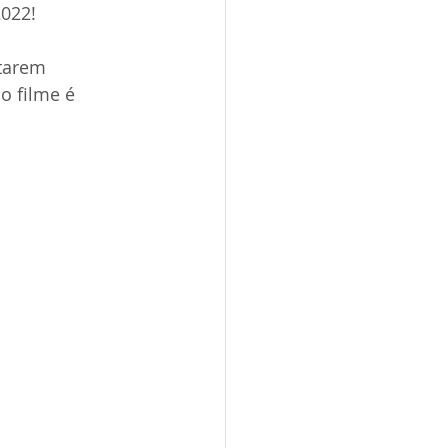
2022!
tarem 
o filme é 