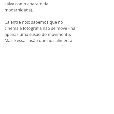
salva como aparato da 
modernidade).
Cá entre nós: sabemos que no 
cinema a fotografia não se move - há 
apenas uma ilusão do movimento. 
Mas é essa ilusão que nos alimenta 
para seguirmos com nossas vidas 
em frente - pelo menos é assim que 
funciona pra mim, e acredito que 
para o Renè Clair também.
Posts recentes
Ver tudo