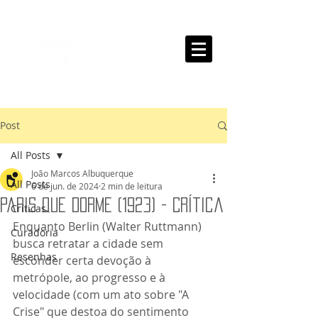
Post
All Posts
João Marcos Albuquerque
All Posts
6 de jun. de 2024
2 min de leitura
Paris que Dorme (1923) - Crítica
Críticas
Enquanto Berlin (Walter Ruttmann) 
Curadoria
busca retratar a cidade sem 
Resenhas
esconder certa devoção à 
metrópole, ao progresso e à 
velocidade (com um ato sobre "A 
Crise" que destoa do sentimento 