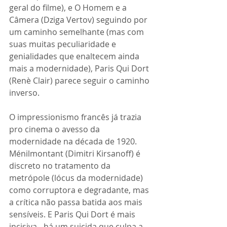
geral do filme), e O Homem e a 
Câmera (Dziga Vertov) seguindo por 
um caminho semelhante (mas com 
suas muitas peculiaridade e 
genialidades que enaltecem ainda 
mais a modernidade), Paris Qui Dort 
(Renè Clair) parece seguir o caminho 
inverso.
O impressionismo francês já trazia 
pro cinema o avesso da 
modernidade na década de 1920. 
Ménilmontant (Dimitri Kirsanoff) é 
discreto no tratamento da 
metrópole (lócus da modernidade) 
como corruptora e degradante, mas 
a crítica não passa batida aos mais 
sensíveis. E Paris Qui Dort é mais 
incisiva - há um suicida que culpa a 