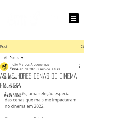
Post
All Posts
João Marcos Albuquerque
All Posts
1 de jan. de 2023
2 min de leitura
As Melhores Cenas do Cinema
Críticas
em 2022
Curadoria
Com vocês, uma seleção especial 
Resenhas
das cenas que mais me impactaram 
no cinema em 2022. 