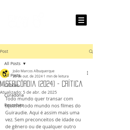
Post
All Posts
João Marcos Albuquerque
All Posts
20 de out. de 2024
1 min de leitura
Misericórdia (2024) - Crítica
Críticas
Atualizado:
5 de abr. de 2025
Curadoria
Todo mundo quer transar com 
Resenhas
(quase) todo mundo nos filmes do 
Guiraudie. Aqui é assim mais uma 
vez. Sem preconceitos de idade ou 
de gênero ou de qualquer outro 