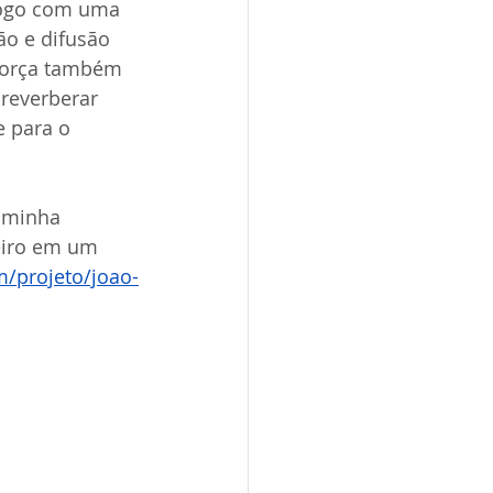
logo com uma 
ão e difusão 
eforça também 
reverberar 
 para o 
 minha 
eiro em um 
m/projeto/joao-