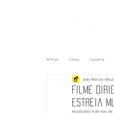
All Posts
Críticas
Curadoria
João Marcos Albu
Filme Dir
estreia m
Atualizado:
6 de nov. de