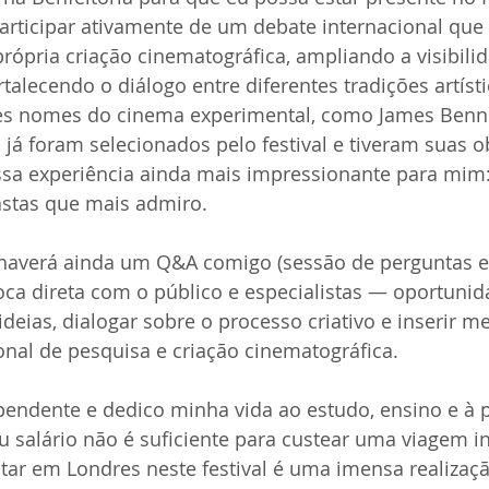
participar ativamente de um debate internacional que 
a própria criação cinematográfica, ampliando a visibili
talecendo o diálogo entre diferentes tradições artísti
des nomes do cinema experimental, como James Benni
, já foram selecionados pelo festival e tiveram suas o
ssa experiência ainda mais impressionante para mim: 
astas que mais admiro.
 haverá ainda um Q&A comigo (sessão de perguntas e 
a direta com o público e especialistas — oportunida
deias, dialogar sobre o processo criativo e inserir m
nal de pesquisa e criação cinematográfica.
endente e dedico minha vida ao estudo, ensino e à p
salário não é suficiente para custear uma viagem in
ar em Londres neste festival é uma imensa realizaçã