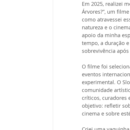
Em 2025, realizei 
Árvores?”, um filme
como atravessei es
natureza e o cinem
apoio da minha espo
tempo, a duração e
sobrevivência após
O filme foi selecio
eventos internacio
experimental. O Sl
comunidade artísti
críticos, curadore
objetivo: refletir 
cinema e sobre esté
Criei uma vaquinha 