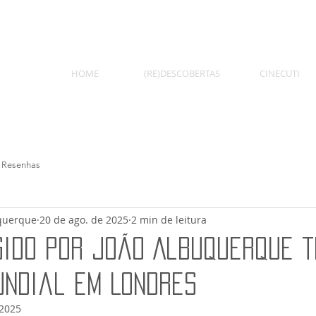
HOME
(RE)DESCOBERTAS
CINECUTI
Resenhas
querque
20 de ago. de 2025
2 min de leitura
igido por João Albuquerque 
undial em Londres
 2025