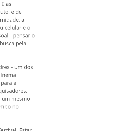
E as 
uto, e de 
nidade, a 
 celular e o 
oal - pensar o 
busca pela 
ndres - um dos 
cinema 
para a 
uisadores, 
 de um mesmo 
tempo no 
stival. Estar 