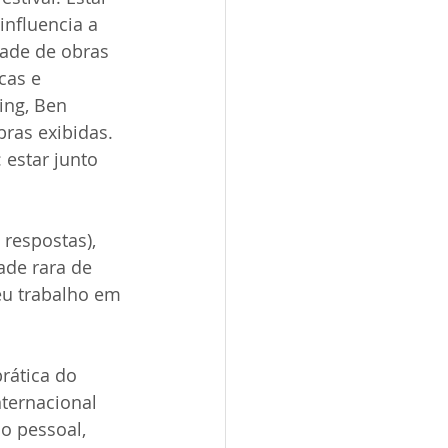
influencia a 
dade de obras 
cas e 
ng, Ben 
bras exibidas. 
estar junto 
respostas), 
de rara de 
eu trabalho em 
rática do 
ternacional 
o pessoal, 