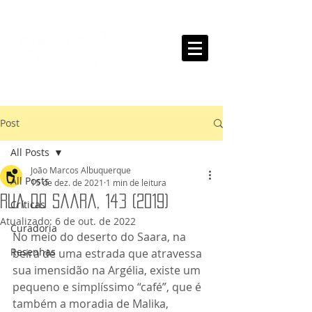
Post
All Posts
João Marcos Albuquerque
All Posts
15 de dez. de 2021
1 min de leitura
Rua do Saara, 143 (2019)
Críticas
Atualizado:
6 de out. de 2022
Curadoria
No meio do deserto do Saara, na 
Resenhas
beira de uma estrada que atravessa 
sua imensidão na Argélia, existe um 
pequeno e simplíssimo “café”, que é 
também a moradia de Malika, 