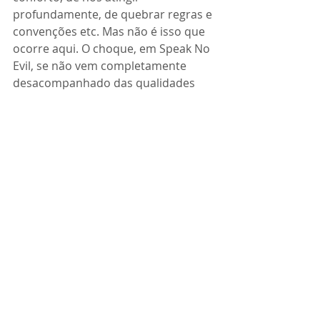
profundamente, de quebrar regras e 
convenções etc. Mas não é isso que 
ocorre aqui. O choque, em Speak No 
Evil, se não vem completamente 
desacompanhado das qualidades 
citadas na última frase - não há 
como negar a brutalidade dos atos e 
seus efeitos sob os espectadores - 
vem em desarmonia com a proposta 
formal e narrativa. 