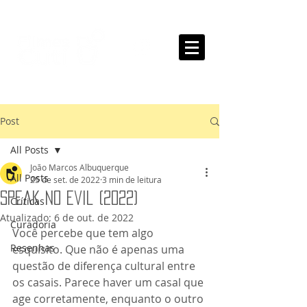
Post
All Posts
João Marcos Albuquerque
All Posts
25 de set. de 2022
3 min de leitura
Speak No Evil (2022)
Críticas
Atualizado:
6 de out. de 2022
Curadoria
Você percebe que tem algo 
Resenhas
esquisito. Que não é apenas uma 
questão de diferença cultural entre 
os casais. Parece haver um casal que 
age corretamente, enquanto o outro 