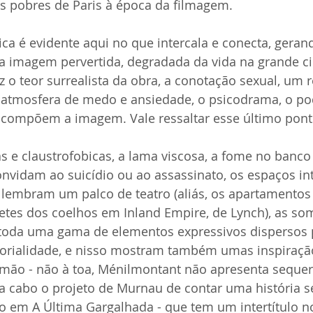
s pobres de Paris à época da filmagem.
ca é evidente aqui no que intercala e conecta, gera
a imagem pervertida, degradada da vida na grande cid
 o teor surrealista da obra, a conotação sexual, um 
 a atmosfera de medo e ansiedade, o psicodrama, o po
compõem a imagem. Vale ressaltar esse último pont
s e claustrofobicas, a lama viscosa, a fome no banco
nvidam ao suicídio ou ao assassinato, os espaços int
 lembram um palco de teatro (aliás, os apartamentos
tes dos coelhos em Inland Empire, de Lynch), as so
 toda uma gama de elementos expressivos dispersos 
orialidade, e nisso mostram também umas inspiraçã
mão - não à toa, Ménilmontant não apresenta seque
o a cabo o projeto de Murnau de contar uma história 
ito em A Última Gargalhada - que tem um intertítulo no