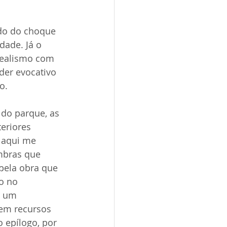
ndo do choque 
ade. Já o 
realismo com 
der evocativo 
o.
 do parque, as 
eriores 
 aqui me 
mbras que 
pela obra que 
o no 
r um 
sem recursos 
 epílogo, por 