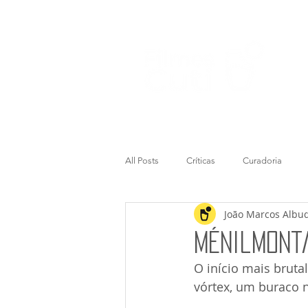
All Posts
Críticas
Curadoria
João Marcos Albu
Ménilmonta
O início mais bruta
vórtex, um buraco 