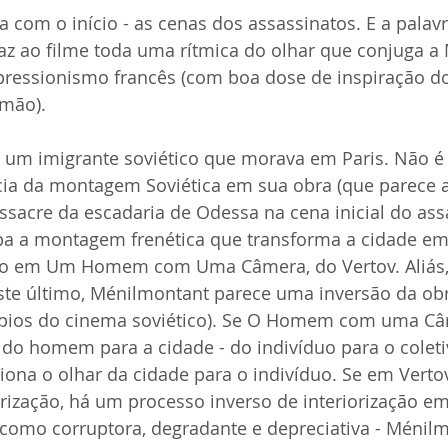
a com o início - as cenas dos assassinatos. E a palavr
jaz ao filme toda uma rítmica do olhar que conjuga 
pressionismo francês (com boa dose de inspiração d
mão).
a um imigrante soviético que morava em Paris. Não é 
ncia da montagem Soviética em sua obra (que parece a
cre da escadaria de Odessa na cena inicial do assa
a a montagem frenética que transforma a cidade e
 em Um Homem com Uma Câmera, do Vertov. Aliás,
e último, Ménilmontant parece uma inversão da obr
ípios do cinema soviético). Se O Homem com uma C
 do homem para a cidade - do indivíduo para o coletiv
iona o olhar da cidade para o indivíduo. Se em Verto
rização, há um processo inverso de interiorização em 
 como corruptora, degradante e depreciativa - Ménilm