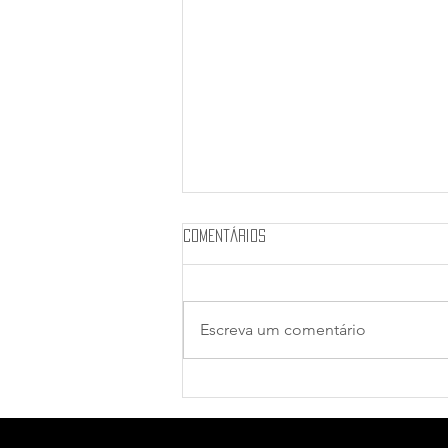
Comentários
Escreva um comentário
Fruto do Paraíso (1970) - Crítica