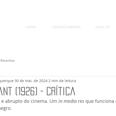
HOME
(RE)DESCOBERTAS
CINECUTI
Resenhas
querque
30 de mai. de 2024
2 min de leitura
nt (1926) - Crítica
l e abrupto do cinema. Um 
in media res
 que funciona
negro.