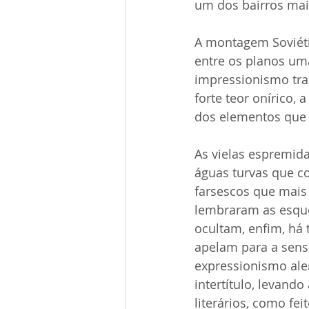
um dos bairros mai
A montagem Soviéti
entre os planos um
impressionismo traz
forte teor onírico,
dos elementos que 
As vielas espremida
águas turvas que co
farsescos que mais
lembraram as esque
ocultam, enfim, há
apelam para a sens
expressionismo ale
intertítulo, levand
literários, como fe