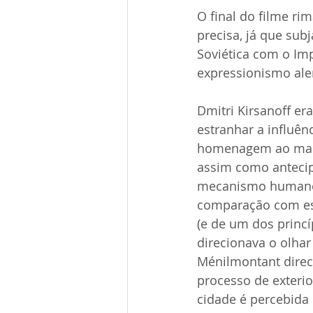
O final do filme rim
precisa, já que sub
Soviética com o Im
expressionismo ale
Dmitri Kirsanoff er
estranhar a influê
homenagem ao massa
assim como antecip
mecanismo humano
comparação com est
(e de um dos princ
direcionava o olhar
Ménilmontant direc
processo de exterio
cidade é percebida