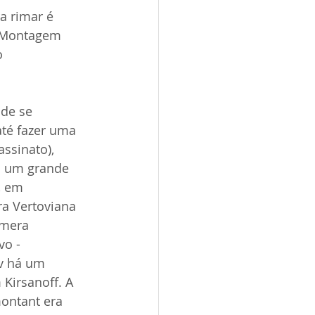
a rimar é 
a Montagem 
o 
de se 
té fazer uma 
ssinato), 
m um grande 
 em 
a Vertoviana 
âmera 
o - 
v há um 
Kirsanoff. A 
ontant era 