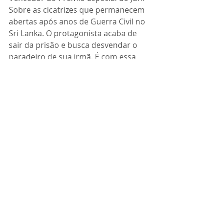
Sobre as cicatrizes que permanecem 
abertas após anos de Guerra Civil no 
Sri Lanka. O protagonista acaba de 
sair da prisão e busca desvendar o 
paradeiro de sua irmã. É com essa 
premissa que temos acesso à 
cultura, ao dia a dia e à história 
recente do Sri Lanka.
Le Spectre de Boko Haram
, de 
Cyrielle Raingou
[