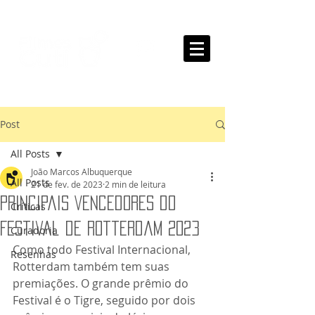
Post
All Posts
João Marcos Albuquerque
All Posts
21 de fev. de 2023
2 min de leitura
Principais Vencedores do
Críticas
Festival de Rotterdam 2023
Curadoria
Como todo Festival Internacional, 
Resenhas
Rotterdam também tem suas 
premiações. O grande prêmio do 
Festival é o Tigre, seguido por dois 